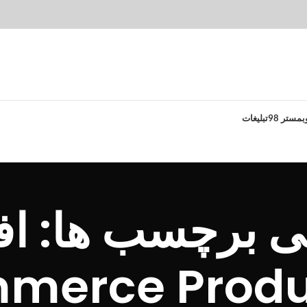
بمستر 98
تبلیغات
نی برچسب ها: اف
erce Product