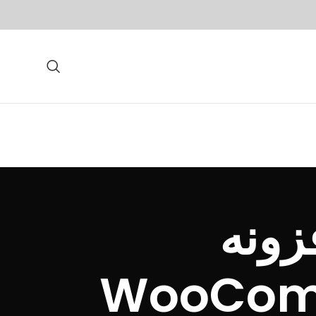
زونه
WooComm