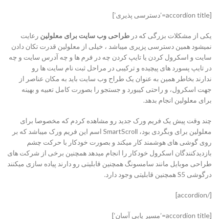
[accordion title=’دسترسی پذیری’]
یکی از مشکلات بزرگی که در
طراحی وب سایت برای معلولین
رعایت
نمیشود همین دسترسی پزیری میباشد ، خیلی از معلولین قدرت تکان دادن
سایت و اسکرول کردن یا تایپ کردن چه در فرم ها و چه آدرس سایت و چه
در تایپ پسورد های پیچیده و ترکیبی در مراحل ثبت نام سایت ها رو
ندارند بخاطر همین به عنوان یک طراح وب سایت باید به مکان عناصر از
جهت اسکرول، و راحتی کیبورد و جستجو را بصورت کامل تعبیه و بهینه
برای معلولین انجام بدهد.
چند وقت پیش یک فریم ورک جدید رو مشاهده کردم که مخصوصا برای
معلولین برای وبگردی بود، SmartScroll اسم این فریم ورک میباشد که بر
روی گوشی های هوشمند کار میکند و بصورت خودکار با حرکت چشم
بازدیدکنندگان اسکرول خودکار را انجام میدهد همچنین برخی از شرکت های
طراحی موبایل مانند سامسونگ همچنین قابلیتی رو دارند پیاده سازی میکنند
درگوشی S5 همچنین قابلیتی وجود دارد.
[/accordion]
[accordion title=’مسیر یابی آسان’]