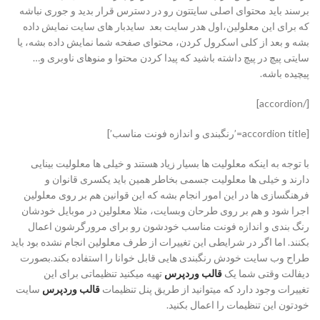
برسند باید محتوای اصلی سایتتون رو در دسترس قرار بدید و جوری نباشه
که برای این معلولین،‌اول هدر سایت بعد سایدبار های سایت نمایش داده
بشه و بعد از کلی اسکرول کردن، محتوای صفحه شما نمایش داده بشه، یا
سایتی پیچ در پیچ داشته باشید که پیدا کردن محتوا و منوهای ناوبری و…
پیچیده باشه.
[/accordion]
[accordion title=’رنگبندی و اندازه فونت مناسب’]
با توجه به اینکه معلولیت ها بسیار زیاد هستند و خیلی ها معلولیت بینایی
دارند و خیلی ها معلولیت جسمی بخاطر همین باید یکسری قانوان و
فرهنگسازی ها در این امور انجام بشه که این قوانین هم بر روی معلولین
اجرا شود و هم بر روی طرحان وبسایت، مثلا معلولین در موبایل خودشان
رنگ بندی و اندازه فونت مناسب خودشون رو برای مرورگرشون اعمال
بکنند. اما اگر در شرایطی این تغییرات از طرف معلولین انجام نشده بود باید
طراح وب سایت خودش رنگبندی هایی قابل خوانا را استفاده بکند.بصورت
دیفالت وقتی شما یک
قالب وردپرس
تهیه میکنید تنظیماتی برای این
تغییرات وجود دارد که میتوانید از طریق پنل تنظیمات
قالب وردپرس
سایت
خودتون این تنظیمات را اعمال بکنید.