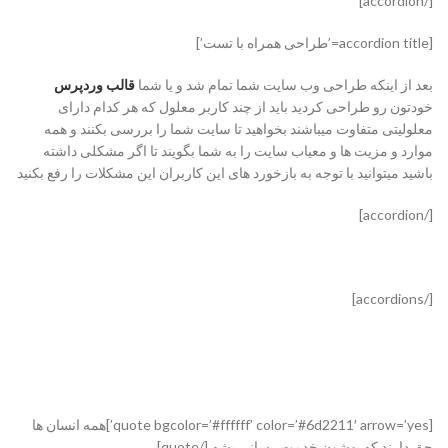
[/accordion]
[accordion title=’طراحی همراه با تست’]
بعد از اینکه طراحی وب سایت شما تمام شد و یا شما
قالب وردپرس
خودتون رو طراحی کردید باید از چند کاربر معلول که هر کدام دارای
معلولیتی متفاوت میباشند بخواهید تا سایت شما را بررسی بکنند و همه
موارد و مزیت ها و معیاب سایت را به شما بگویند تا اگر مشکلی داشته
باشید میتوانید با توجه به بازخورد های این کاربران این مشکلات را رفع بکنید
[/accordion]
[/accordions]
[quote bgcolor=’#ffffff’ color=’#6d2211′ arrow=’yes’]همه انسان ها
حق دارند که بهشون خدمت رسانی بشه [/quote]