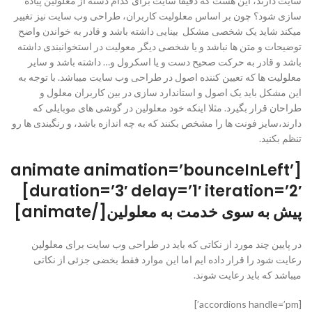
سایت دارند، این هست که دقیقا سایت برای کدام دسته از معلولین پیاده
سازی شود؟ چون بر اساس معلولیت کاربران، طراحی وب سایت نیز تغییر
میکند شاید یک شخصی مشکل بینایی داشته باشد و قادر به خواندن واضح
توضیحات و متن ها نباشد و یا شخصی دیگر معولیت در استخوانبندی داشته
باشد و قادر به حرکت صحیح دست و یا اسکرول و… داشته باشد و سایر
معلولیت ها که تعیین کننده اصول در طراحی وب سایت میباشد. با توجه به
این مشکل باید یک اصول و استاندارد سازی در بین کاربران معلول و
طراحان قرار بگیرد. مثلا اینکه خود معلولین در گوشی های موبایلی که
دارند،سایز فونت ها را مشخص بکنند که به چه اندازه باشد، و رنگبندی ها رو
تنظم بکنید.
[animate animation=’bounceInLeft’
duration=’3′ delay=’1′ iteration=’2′]
پیش به سوی خدمت به معلولین[/animate]
در پایین چند مورد از نکاتی که باید در طراحی وب سایت برای معلولین
رعایت شود را قرار داده ایم اما این موارد فقط بخضی جزئی از نکاتی
میباشد که باید رعایت شوند.
[accordions handle=’pm’]