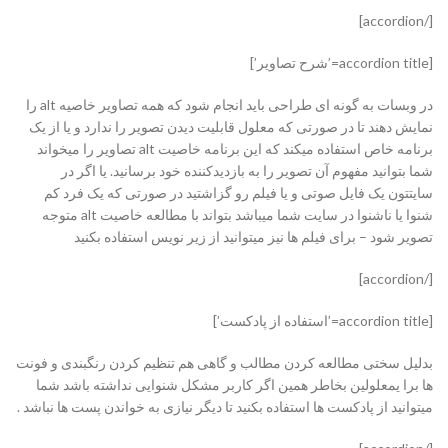
[/accordion]
[accordion title=’شرح تصاویر’]
در وبسات به گونه ای طراحی باید انجام شود که همه تصاویر خاصیه alt را
نمایش دهند تا در صورتی که معلول قابلیت دیدن تصویر را ندارد و یا از یک
برنامه خاص استفاده میکند که این برنامه خاصیت alt تصاویر را میخواند
شما بتوانید مفهوم آن تصویر را به بازدیدکننده خود برسانید. یا اگر در
سایتتون یک فایل صوتی و یا فیلم رو گزاشتید در صورتی که یک فرد کم
شنوا یا ناشنوا در سایت شما میباشد بتواند با مطالعه خاصیت alt متوجه
تصویر شود – برای فیلم ها نیز میتوانید از زیر نویس استفاده بکنید
[/accordion]
[accordion title=’استفاده از پادکست’]
بدلیل سختی مطالعه کردن مطالب و گاهی هم تنظیم کردن رنگبندی و فونت
ها برا یمعلولین بخاطر همین اگر کاربر مشکل شنوایی نداشته باشد شما
میتوانید از پادکست ها استفاده بکنید تا دیگر نیازی به خواندن پست ها نباشد .