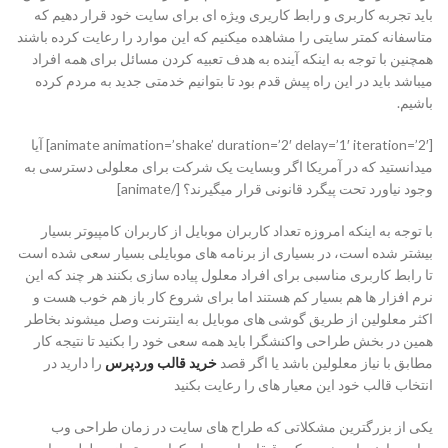
باید تجربه کاربری و رابط کاریری ویژه ای برای سایت خود قرار دهیم که
متاسفانه کمتر سایتی را مشاهده میکنیم که این موارد را رعایت کرده باشند
همچنین با توجه به اینکه آینده به هدف تعبیه کردن مسائل برای همه افراد
میباشد باید در این راه پیش قدم بود تا بتوانیم خدمتی جدید به مردم کرده
باشیم.
[animate animation=’shake’ duration=’2′ delay=’1′ iteration=’2′] آیا
میدانستید که در آمریکا اگر وبسایت یک شرکت برای معلولی دسترسی به
وجود نیاورد تحت پیگرد قانونی قرار میگیرند؟ [/animate]
با توجه به اینکه امروزه تعداد کاربران موبایل از کاربران کامپیوتر بسیار
بیشتر شده است، در بسیاری از برنامه های موبایلی بسیار سعی شده است
تا رابط کاربری مناسبی برای افراد معلول پیاده سازی بکنند هر چند که این
نرم افزار ها هم بسیار کم هستند اما برای شروع کار باز هم خوب هست و
اکثر معلولین از طریق گوشی های موبایل به اینترنت وصل میشوند بخاطر
همین در بخش طراحی واکنشگرا باید همه سعی خود را بکنید تا نتیجه کار
مطابق با نیاز معلولین باشد یا اگر قصد
خرید قالب وردپرس
را دارید در
انتخاب قالب خود این معیار های را رعایت بکنید
یکی از بزرگترین مشکلاتی که طراح های سایت در زمان طراحی وب