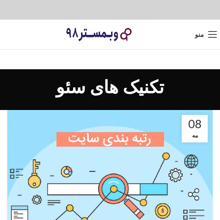
منو
تکنیک های سئو
08
مه