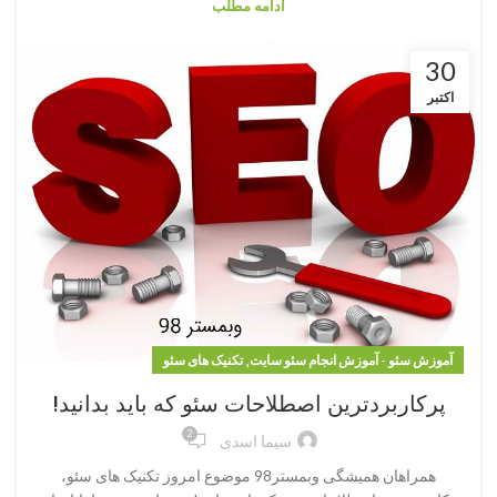
ادامه مطلب
30
اکتبر
,
آموزش سئو - آموزش انجام سئو سایت
تکنیک های سئو
پرکاربردترین اصطلاحات سئو که باید بدانید!
2
سیما اسدی
همراهان همیشگی وبمستر98 موضوع امروز تکنیک های سئو،