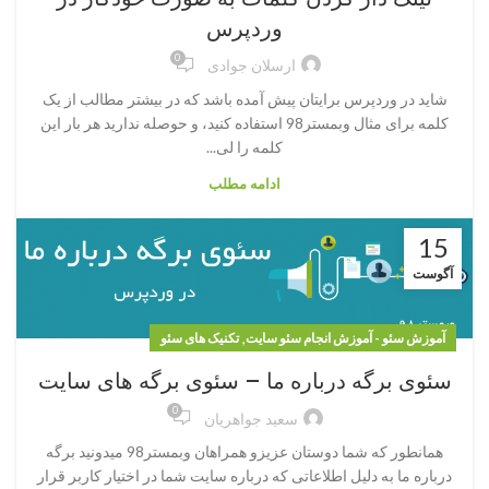
وردپرس
0
ارسلان جوادی
شاید در وردپرس برایتان پیش آمده باشد که در بیشتر مطالب از یک
کلمه برای مثال وبمستر98 استفاده کنید، و حوصله ندارید هر بار این
کلمه را لی...
ادامه مطلب
15
آگوست
,
آموزش سئو - آموزش انجام سئو سایت
تکنیک های سئو
سئوی برگه درباره ما – سئوی برگه های سایت
0
سعید جواهریان
همانطور که شما دوستان عزیزو همراهان وبمستر98 میدونید برگه
درباره ما به دلیل اطلاعاتی که درباره سایت شما در اختیار کاربر قرار