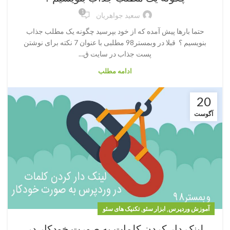
تکنیک های سئو
1
سعید جواهریان
حتما بارها پیش آمده که از خود بپرسید چگونه یک مطلب جذاب
بنویسیم ؟ قبلا در وبمستر98 مطلبی با عنوان 7 نکته برای نوشتن
پست جذاب در سایت ق...
ادامه مطلب
20
آگوست
,
,
آموزش وردپرس
ابزار سئو
تکنیک های سئو
لینک دار کردن کلمات به صورت خودکار در