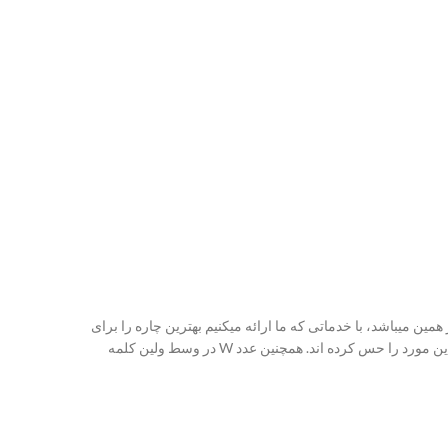
 همین میباشد، با خدماتی که ما ارائه میکنیم بهترین چاره را برای
وبمستران معرفی میکنیم و درمانی برای مشکلات وبمستران میباشد کسانی که با پشتیبانی وبمستر98 کار کرده اند دقیقا با این مورد آشنایی دارند و این مورد را حس کرده اند. همچنین عدد W در وسط ولین کلمه