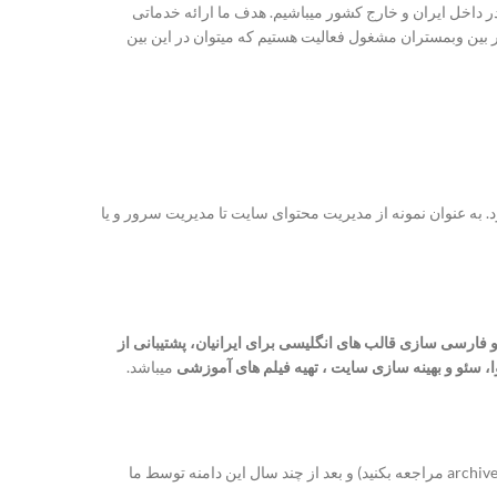
ن در داخل ایران و خارج کشور میباشیم. هدف ما ارائه خدماتی
بمستر98 چندین مجموعه فعال دیگر برای ایجاد خلاقیت در بین وبمستران مشغول فعالیت هستیم که میتوان در این بین
به عنوان نمونه از مدیریت محتوای سایت تا مدیریت سرور و یا
 ، طراحی قالب و فروش در مارکت های جهانی مانند envato ، ترجمه و فارسی سازی قالب های انگلیسی برای ایرانیان، پشتیبانی از
 سئو و بهینه سازی سایت ، تهیه فیلم های آموزشی
میباشد.
شروع آدرس دامنه وبمستر98 مربوط به سال 1998 میباشد و قدیمی ترین دامنه ایرانی و فارسی زبان را ما داریم (برای اثبات میتوانید به سایت archive.org مراجعه بکنید) و بعد از چند سال این دامنه توسط ما