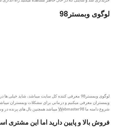
لوگوی وبمستر98
لوگوی وبمستر98 معرفی کننده کل سایت میباشد، شاید خیلی ها در همان لحظه اول مشاهده لوگو به فکر
شروع دامنه ما
ebmaster98 میباشد همچنین بال های پرنده در وسط عکس نیز به همان معنی فلسفی آن مفهوم
W
فروش بالا و پایین دارید اما این مشتری اس