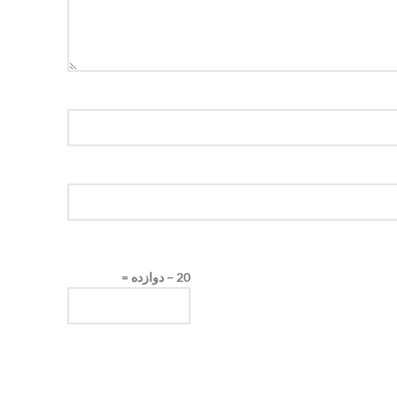
20 − دوازده =