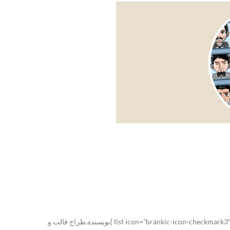
[list icon=”brankic-icon-checkmark3″ icon_color=”#ffffff” icon_color_hover=”#ffffff” icon_size=”15″ icon_bg=”circle” icon_bg_color=”#dd9d3e” icon_bg_hover=”#e55834″ ]نویسنده,طراح قالب و