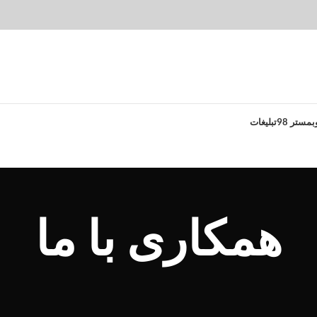
بمستر 98
تبلیغات
همکاری با ما