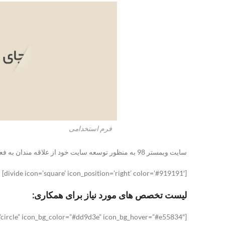
فرم استخدامی
سایت وبمستر 98 به منظور توسعه سایت خود از علاقه مندان به فعالیت در حوزه اینترنت و وب برای همکاری در زمینه های مختلف اسقبال میکند.
[divide icon=’square’ icon_position=’right’ color=’#919191′]