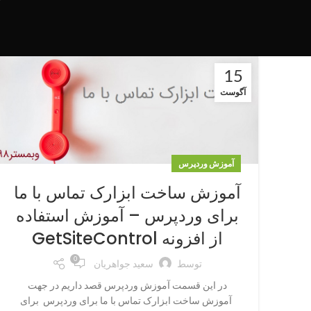
15
آگوست
آموزش وردپرس
آموزش ساخت ابزارک تماس با ما
برای وردپرس – آموزش استفاده
از افزونه GetSiteControl
0
توسط
سعید جواهریان
در این قسمت آموزش وردپرس قصد داریم در جهت
آموزش ساخت ابزارک تماس با ما برای وردپرس برای