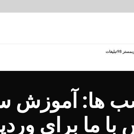
بمستر 98
تبلیغات
سب ها: آموزش س
 با ما برای ورد