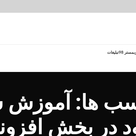
بمستر 98
تبلیغات
چسب ها: آموزش 
ود در بخش افزونه