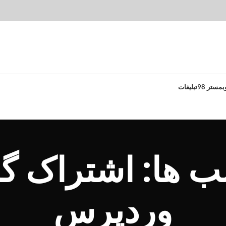
بمستر 98
تبلیغات
ب ها: اشتراک گ
وردپرس