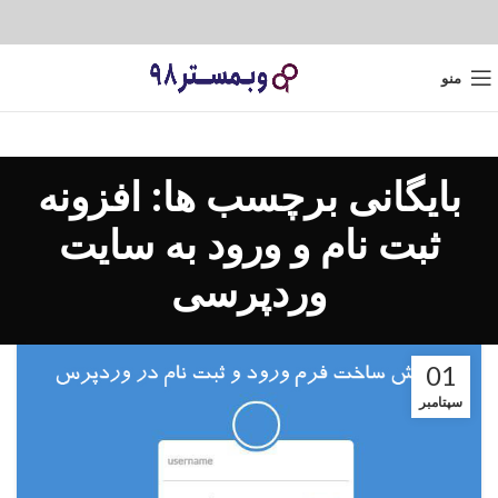
منو
بایگانی برچسب ها: افزونه
ثبت نام و ورود به سایت
وردپرسی
01
سپتامبر