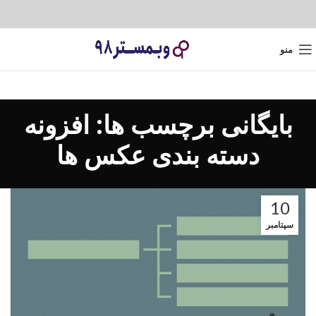
منو
بایگانی برچسب ها: افزونه
دسته بندی عکس ها
10
سپتامبر