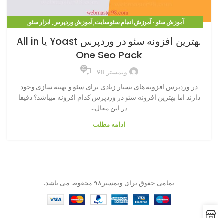
,
,
,
آموزش سئو - آموزش انجام سئو سایت
آموزش وردپرس
ابزار سئو
,
,
فیلم آموزش سئو
فیلم آموزش وردپرس
وبلاگ
بهترین افزونه سئو در وردپرس Yoast یا All in
One Seo Pack
20
وبمستر 98
در وردپرس افزونه های بسیار زیادی برای سئو و بهینه سازی وجود
دارند اما بهترین افزونه سئو در وردپرس کدام افزونه میباشد؟ دقیقا
در این مقال...
ادامه مطلب
تمامی حقوق برای وبمستر۹۸ محفوظ می باشد.