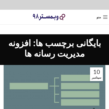
منو
بایگانی برچسب ها: افزونه
مدیریت رسانه ها
10
سپتامبر