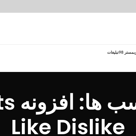
بمستر 98
تبلیغات
بایگا
Like Dislike