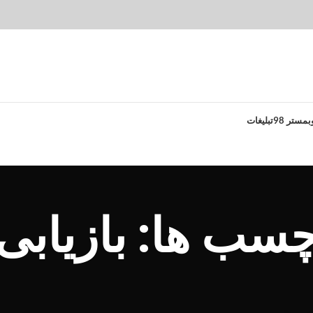
بمستر 98
تبلیغات
چسب ها: بازیابی