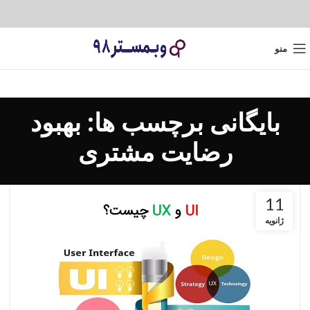
منو
بایگانی برچسب ها: بهبود
رضایت مشتری
11
ژانویه