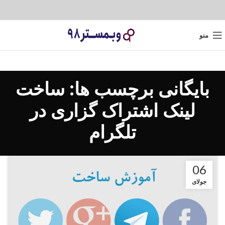
منو
بایگانی برچسب ها: ساخت
لینک اشتراک گزاری در
تلگرام
06
جولای