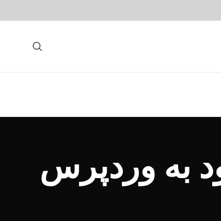
د به وردپرس