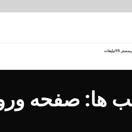
بمستر 98
تبلیغات
ب ها: صفحه ورو