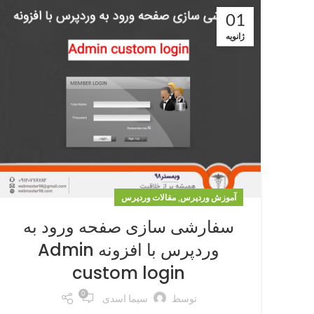
01
ژانویه
,
آموزش وردپرس
مقالات وردپرس
سفارشی سازی صفحه ورود به
وردپرس با افزونه Admin
custom login
0
توسط
سیما اسدی