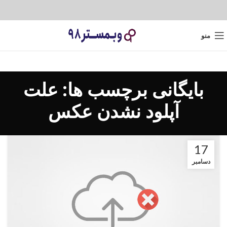
منو
بایگانی برچسب ها: علت
آپلود نشدن عکس
17
دسامبر