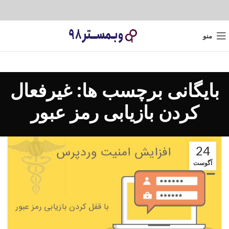
منو
بایگانی برچسب ها: غیرفعال
کردن بازیابی رمز عبور
24
آگوست