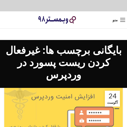
منو
بایگانی برچسب ها: غیرفعال
کردن ریست پسورد در
وردپرس
24
آگوست