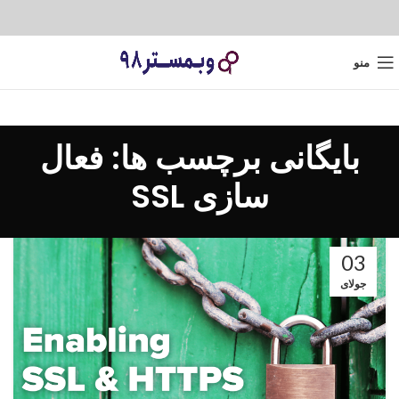
منو
بایگانی برچسب ها: فعال
سازی SSL
03
جولای