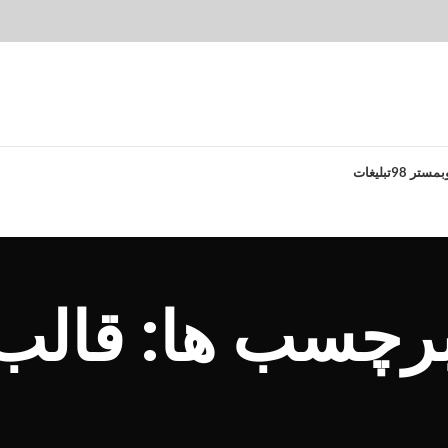
بمستر 98
تبلیغات
برچسب ها: قالب 