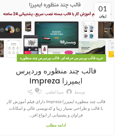
01
ژوئن
,
خرید قالب وردپرس حرفه ای
قالب وردپرس چند منظوره
قالب چند منظوره وردپرس
ایمپرزا Impreza
0
توسط
سینا لطفی
قالب چند منظوره ایمپرزا Impreza دارای فیلم آموزش کار
با قالب و طراحی بسیار زیبا و کدنویسی عالی و امکانات
فراوان و پشتیبانی از انواع افز...
ادامه مطلب