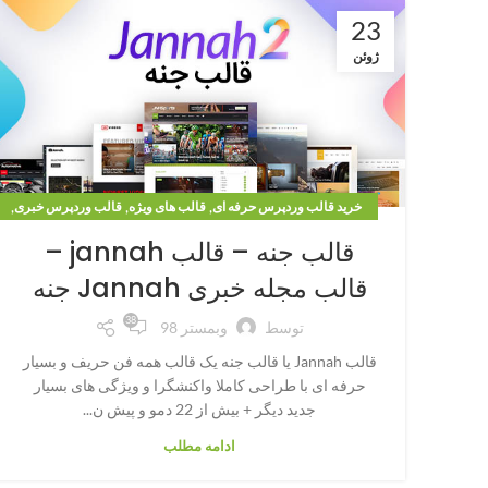
23
ژوئن
,
,
,
خرید قالب وردپرس حرفه ای
قالب های ویژه
قالب وردپرس خبری
قالب وردپرس مجله خبری
قالب جنه – قالب jannah –
قالب مجله خبری Jannah جنه
38
توسط
وبمستر 98
قالب Jannah یا قالب جنه یک قالب همه فن حریف و بسیار
حرفه ای با طراحی کاملا واکنشگرا و ویژگی های بسیار
جدید دیگر + بیش از 22 دمو و پیش ن...
ادامه مطلب