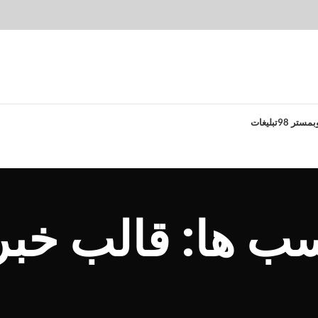
بمستر 98
تبلیغات
ها: قالب خبری nah