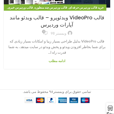
,
,
,
خرید قالب وردپرس حرفه ای
قالب وردپرس چند منظوره
قالب وردپرس خبری
قالب وردپرس مجله خبری
قالب VideoPro ویدئوپرو – قالب ویدئو مانند
آپارات وردپرس
12
وبمستر 98
قالب VideoPro بدلیل طراحی بسیار زیبا و امکانات بسیار زیادی که
برای شما بخاطر افزودن ویدئو و پخش ویدئو در سایت میدهد‌، به شما
قدرت راه ا...
ادامه مطلب
تمامی حقوق برای وبمستر۹۸ محفوظ می باشد.
روشگاه