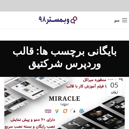
منو
بایگانی برچسب ها: قالب
وردپرس شرکتیق
05
ژوئن