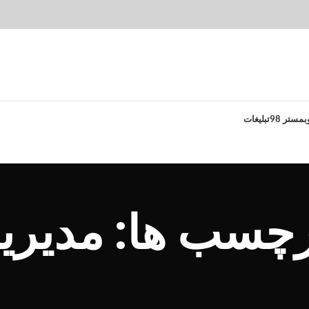
بمستر 98
تبلیغات
برچسب ها: مدیر