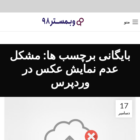
منو
بایگانی برچسب ها: مشکل
عدم نمایش عکس در
وردپرس
17
دسامبر