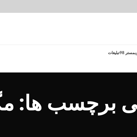
بمستر 98
تبلیغات
نی برچسب ها: مگ