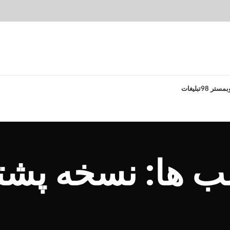
بمستر 98
تبلیغات
 ها: نسخه پشتی