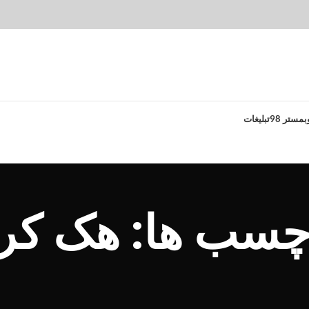
بمستر 98
تبلیغات
رچسب ها: هک ک