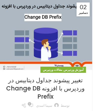
02
دسامبر
,
آموزش وردپرس
مقالات وردپرس
تغییر پیشوند جداول دیتابیس در
وردپرس با افزونه Change DB
Prefix
0
توسط
سیما اسدی