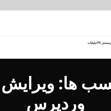
بمستر 98
تبلیغات
چسب ها: ویرایش 
وردپرس