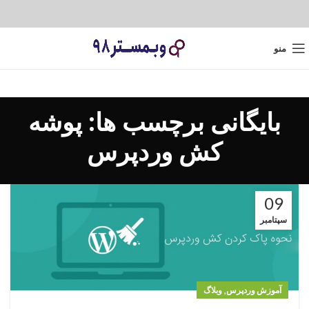
منو
بایگانی برچسب ها: پوشه
کش وردپرس
09
سپتامبر
,
آموزش وردپرس
وبلاگ