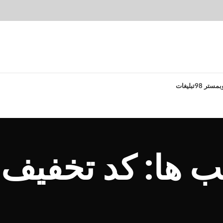
بمستر 98
تبلیغات
ب ها: کد تخفیف