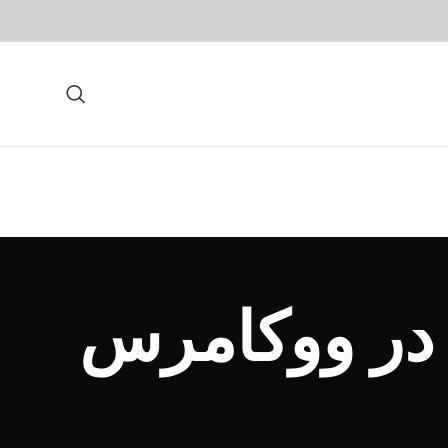
 در ووکامرس