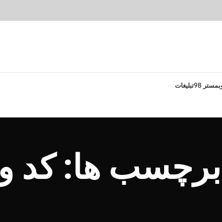
بمستر 98
تبلیغات
 برچسب ها: کد 