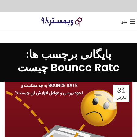
منو
بایگانی برچسب ها:
Bounce Rate چیست
31
مارس