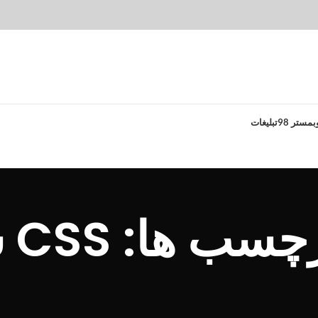
بمستر 98
تبلیغات
 ها: CSS سفارشی