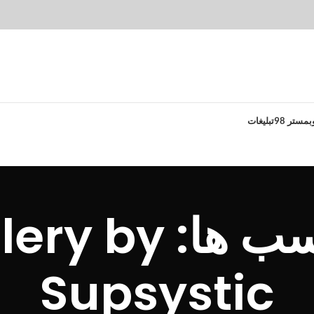
بمستر 98
تبلیغات
بایگانی برچسب ه
Supsystic