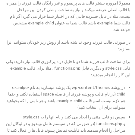
معمولا امروزه بیشتر قالب های پریمیوم و غیر رایگان قالب فرزند را همراه
با قالب اصلی عرضه میکنند و نیاز به ساخت و طی کردن این مراحل
نیست. مثلا در فایل فشرده قالبی که در اختیار شما قرار می گیرد اگر نام
قالب شما example باشد قالب شما به عنوان example-child مشخص
خواهد شد.
در صورتی قالب فرزند وجود نداشته باشد از روش زیر خودتان میتوانید انرا
بسازید:
برای ساخت قالب فرزند شما دو تا فایل در دایرکتوری قالب نیاز دارید: یکی
فایل style.css و دیگری فایل functions.php . مثلا برای قالب example
این کار را انجام میدهید:
در پوشه wp-content/themes یک پوشه میسازید به نام examlpe-
child (در نام قالب و پوشه فرزند از فاصله space استفاده نکنید و حتما
هم لازم نیست اسم قالب examlpe-child باشد و هر نامی را که بخواهید
میتوانید برای ان انتخاب کنید)
سپس دو فایل متنی را ایجاد می کنید و نام انها را به style.css
و functions.php (در صورتی که در سیستم عامل ویندوز و در لوکال این
مراحل را انجام میدهید باید قابلیت نمایش پسوند فایل ها را فعال کنید تا