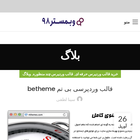
منو
بلاگ
,
,
خرید قالب وردپرس حرفه ای
قالب وردپرس چند منظوره
وبلاگ
قالب وردپرسی بی تم betheme
سینا لطفی
26
آوریل