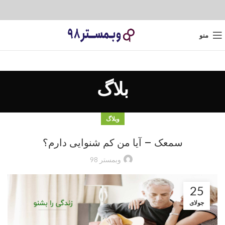
منو
بلاگ
وبلاگ
سمعک – آیا من کم شنوایی دارم؟
وبمستر 98
25
جولای