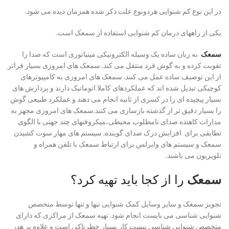
در این نوع کم شنوایی هردونوع علت ذکر شده همزمان دیده می شود.
یکی از راههای درمان کم شنوایی استفاده از سمعک است.
سمعک
به زبان ساده یک وسیله الکترونیکی مینیاتوری است که صدا را
تقویت کرده و به گوش فرد منتقل می کند. سمعک های امروزی بسیار فراتر
از این توصیف ساده عمل می کنند. سمعک های امروزی به کامپیوترهای
کوچیکی تبدیل شده اند که عملکردهای کاملا اتوماتیک دارند و پردازش های
بسیار پیچیده ای را در کسری از ثانیه انجام می دهند و عملکرد طبیعی گوش
را بسیار دقیق تر از گذشته بازسازی می کنند.سمعک های امروزی مجهز به
مدارات کاهنده صدای نامطلوب محیطی،میکروفنهای چند جهتی با الگوی
تطابقی برای افزایش درک صدای گوینده. سیستم های مهار سوت کشیدن
سمعک و سیستم های وایرلس برای ارتباط سمعک با تلفن همراه و
تلویزیون می باشند.
سمعک
را از کجا باید تهیه کرد؟
تجویز سمعک و سایر وسایل کمک شنوایی تنها و تنها توسط متخصص
شنوایی شناسی می بایست انجام شود. تهیه سمعک از مراکزی که دارای
متخصص شنوایی شناسی نیست کار بسیار خطرناکی است و علاوه بر هدر