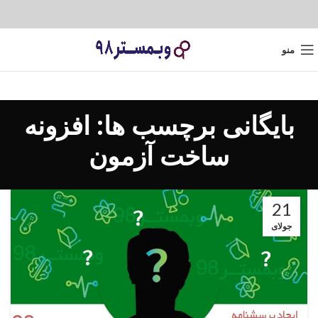
منو
بایگانی برچسب ها: افزونه
ساخت آزمون
21
جولای