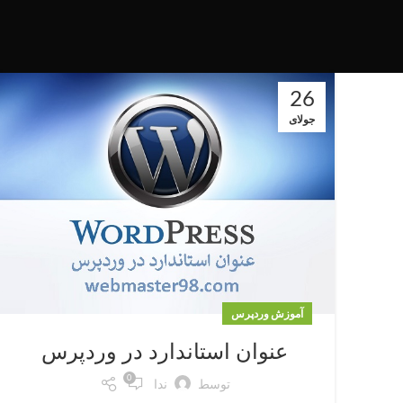
26
جولای
آموزش وردپرس
عنوان استاندارد در وردپرس
0
توسط
ندا