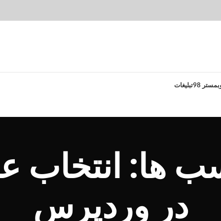
بمستر 98
تبلیغات
سب ها: انتخاب ع
در وردپرس