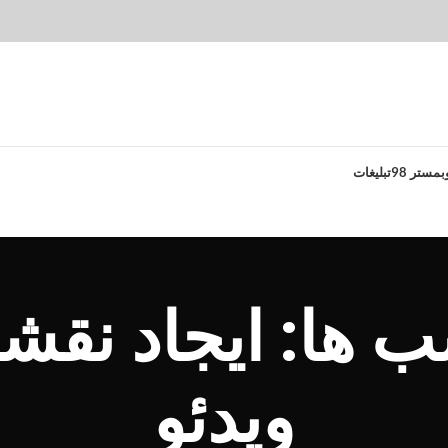
بمستر 98
تبلیغات
ب ها: ایجاد نقش
ویدئو