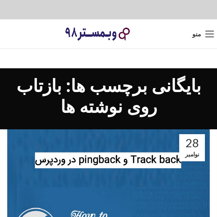
منو
بایگانی برچسب ها: بازتاب
روی نوشته ها
28
نوامبر