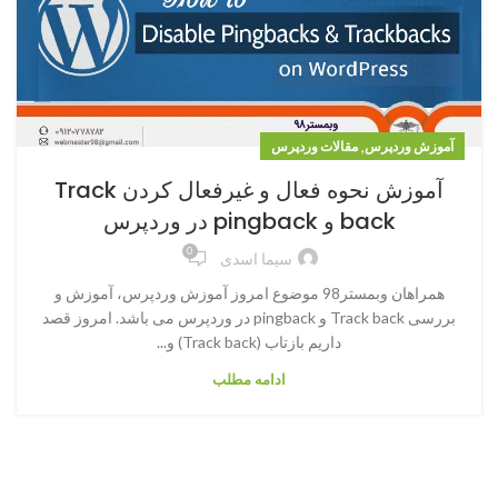
,
آموزش وردپرس
مقالات وردپرس
آموزش نحوه فعال و غیرفعال کردن Track
back و pingback در وردپرس
0
سیما اسدی
همراهان وبمستر98 موضوع امروز آموزش وردپرس، آموزش و
بررسی Track back و pingback در وردپرس می باشد. امروز قصد
داریم بازتاب (Track back) و...
ادامه مطلب