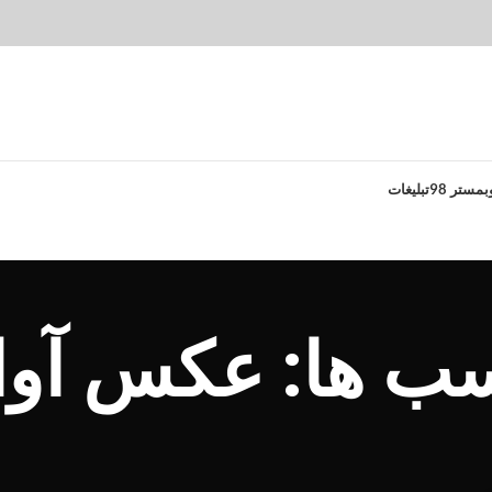
بمستر 98
تبلیغات
سب ها: عکس آوا