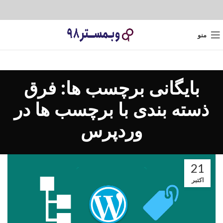
منو
بایگانی برچسب ها: فرق
ذسته بندی با برچسب ها در
وردپرس
21
اکتبر