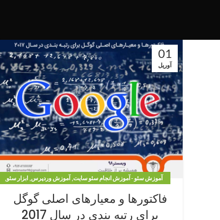
01
آوریل
,
,
,
آموزش سئو - آموزش انجام سئو سایت
آموزش وردپرس
ابزار سئو
,
تکنیک های سئو
مقالات وردپرس
فاکتورها و معیارهای اصلی گوگل
برای رتبه بندی در سال 2017