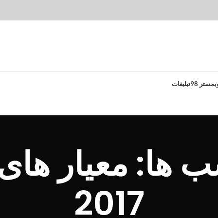
بمستر 98
تبلیغات
ب ها: معیار های
2017