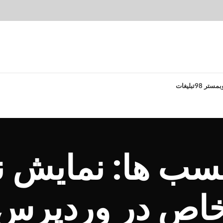
بمستر 98
تبلیغات
چسب ها: نمایش ن
اص در وردپرس