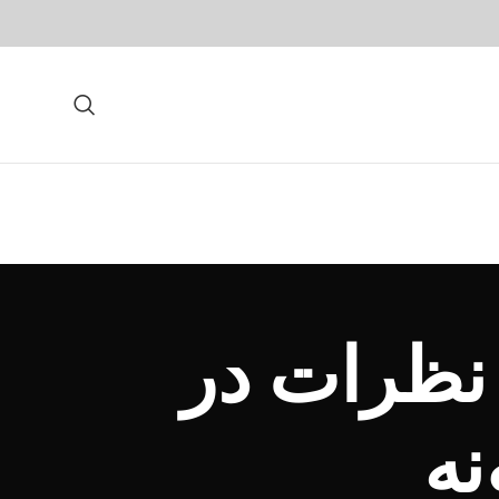
نظرات در
نه