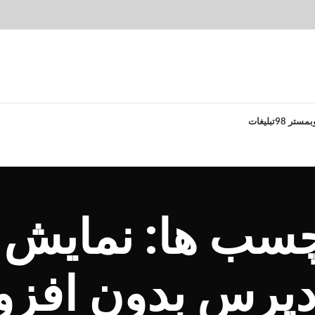
بمستر 98
تبلیغات
رچسب ها: نمایش 
پرس بدون افزو